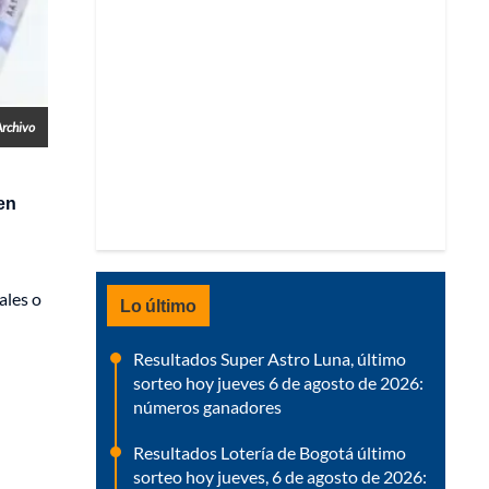
Archivo
en
ales o
Lo último
Resultados Super Astro Luna, último
sorteo hoy jueves 6 de agosto de 2026:
números ganadores
Resultados Lotería de Bogotá último
sorteo hoy jueves, 6 de agosto de 2026: