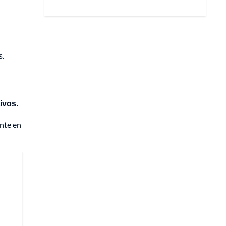
s.
ivos.
ente en