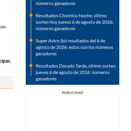
números ganadores
Resultados Chontico Noche, último
sorteo hoy jueves 6 de agosto de 2026:
con
números ganadores
Super Astro Sol resultados del 6 de
agosto de 2026: estos son los números
ganadores
cipar,
Resultados Dorado Tarde, último sorteo
jueves 6 de agosto de 2026: números
ganadores
PUBLICIDAD