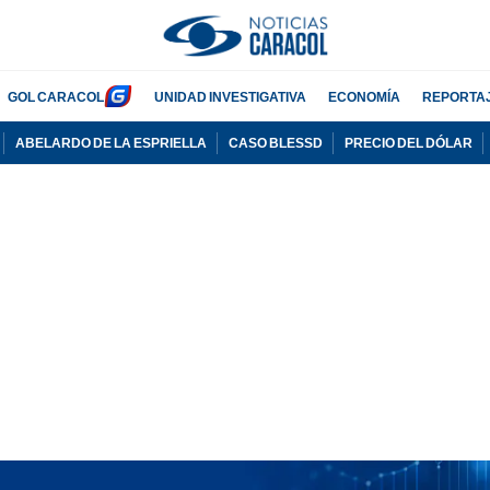
GOL CARACOL
UNIDAD INVESTIGATIVA
ECONOMÍA
REPORTA
ABELARDO DE LA ESPRIELLA
CASO BLESSD
PRECIO DEL DÓLAR
PUBLICIDAD