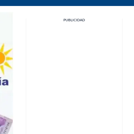
PUBLICIDAD
Facebook
X
Whatsapp
Copiar enlace
Telegram
LinkedIn