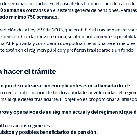
o de semanas cotizadas. En el caso de los hombres, pueden accede
900 semanas
cotizadas en el sistema general de pensiones. Para las
izado mínimo 750 semanas.
edición de la Ley 797 de 2003, que prohibió el traslado entre reg
e pensión. Con la nueva reforma, se abrió nuevamente la posibilid
 una AFP privada y consideran que podrían pensionarse en mejores
 están en el régimen público y prefieren trasladarse a un fondo
 hacer el trámite
o puede realizarse sin cumplir antes con la llamada doble
en recibir información de las dos entidades involucradas: el régim
ma al que desea trasladarse. El objetivo es proporcionar al afiliado
eros y operativos de su régimen actual y del régimen al que 
al bajo ambos regímenes.
sitos y posibles beneficiarios de pensión.