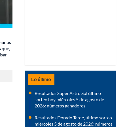
bianos
s que,
isar
Lo último
Resultados Super Astro Sol último
sorteo hoy miércoles 5 de agosto de
2026: números ganadores
Resultados Dorado Tarde, último sorteo
miércoles 5 de agosto de 2026: números