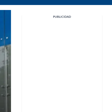
PUBLICIDAD
Facebook
X
Whatsapp
Copiar enlace
Telegram
LinkedIn