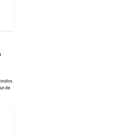
n
fondos
se de