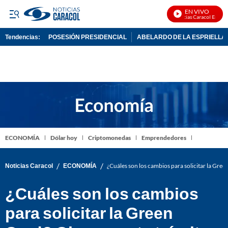
EN VIVO
Noticias Caracol En Vivo
Tendencias:
POSESIÓN PRESIDENCIAL
ABELARDO DE LA ESPRIELLA
PUBLICIDAD
ECONOMÍA
Dólar hoy
Criptomonedas
Emprendedores
/
/
Noticias Caracol
ECONOMÍA
¿Cuáles son los cambios para solicitar la Gree
¿Cuáles son los cambios
para solicitar la Green