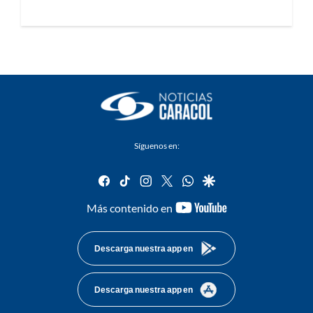
Síguenos en:
facebook
tiktok
instagram
twitter
whatsapp
google
youtube-
Más contenido en
footer
Descarga nuestra app en
Descarga nuestra app en