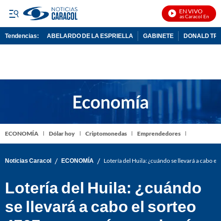
EN VIVO
Noticias Caracol En Vivo
Tendencias:
ABELARDO DE LA ESPRIELLA
GABINETE
DONALD TR
PUBLICIDAD
ECONOMÍA
Dólar hoy
Criptomonedas
Emprendedores
/
/
Noticias Caracol
ECONOMÍA
Lotería del Huila: ¿cuándo se llevará a cabo el
Lotería del Huila: ¿cuándo
se llevará a cabo el sorteo