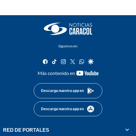
Síguenos en:
facebook
tiktok
instagram
twitter
whatsapp
google
youtube-
Más contenido en
footer
Descarga nuestra app en
Descarga nuestra app en
RED DE PORTALES