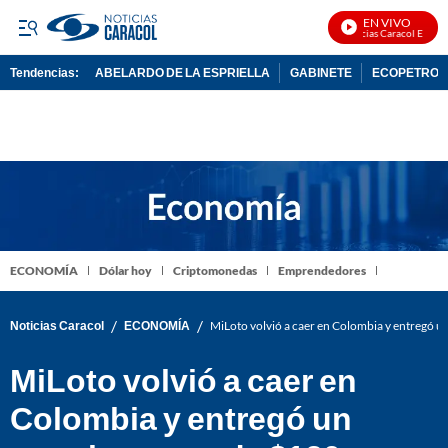
EN VIVO
Noticias Caracol En Vivo
Tendencias:
ABELARDO DE LA ESPRIELLA
GABINETE
ECOPETROL
PUBLICIDAD
ECONOMÍA
Dólar hoy
Criptomonedas
Emprendedores
/
/
Noticias Caracol
ECONOMÍA
MiLoto volvió a caer en Colombia y entregó 
MiLoto volvió a caer en
Colombia y entregó un