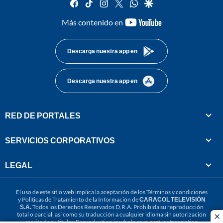
facebook
tiktok
instagram
twitter
whatsapp
google
youtube-
Más contenido en
footer
Descarga nuestra app en
Descarga nuestra app en
RED DE PORTALES
SERVICIOS CORPORATIVOS
LEGAL
El uso de este sitio web implica la aceptación de los
Términos y condiciones
y
Políticas de Tratamiento de la Información
de
CARACOL TELEVISIÓN
S.A.
Todos los Derechos Reservados D.R.A. Prohibida su reproducción
total o parcial, así como su traducción a cualquier idioma sin autorización
cl
escrita de su titular. Reproduction in whole or in part, or translation