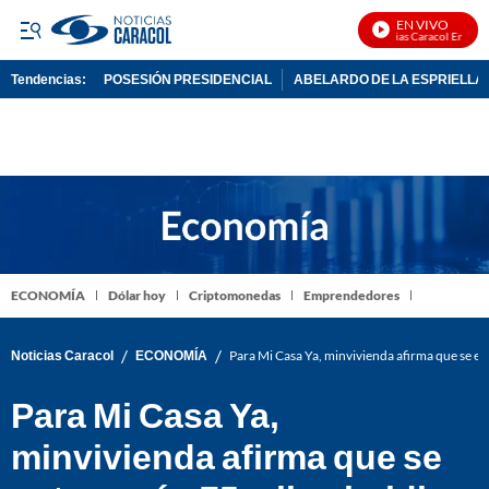
EN VIVO
Noticias Caracol En Vivo
Tendencias:
POSESIÓN PRESIDENCIAL
ABELARDO DE LA ESPRIELLA
PUBLICIDAD
ECONOMÍA
Dólar hoy
Criptomonedas
Emprendedores
/
/
Noticias Caracol
ECONOMÍA
Para Mi Casa Ya, minvivienda afirma que se en
Para Mi Casa Ya,
minvivienda afirma que se