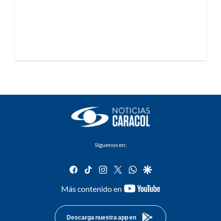
Síguenos en:
facebook
tiktok
instagram
twitter
whatsapp
google
youtube-
Más contenido en
footer
Descarga nuestra app en