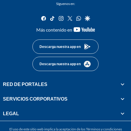
Síguenos en:
facebook
tiktok
instagram
twitter
whatsapp
google
youtube-
Más contenido en
footer
Descarga nuestra app en
Descarga nuestra app en
RED DE PORTALES
SERVICIOS CORPORATIVOS
LEGAL
El uso de este sitio web implica la aceptación de los
Términos y condiciones