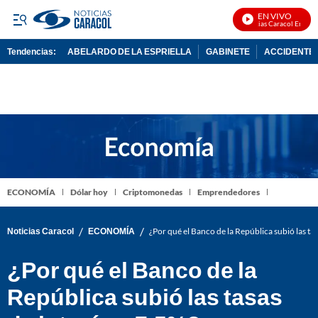
EN VIVO
Noticias Caracol En Vivo
Tendencias:
ABELARDO DE LA ESPRIELLA
GABINETE
ACCIDENTE 
PUBLICIDAD
ECONOMÍA
Dólar hoy
Criptomonedas
Emprendedores
/
/
Noticias Caracol
ECONOMÍA
¿Por qué el Banco de la República subió las tas
¿Por qué el Banco de la
República subió las tasas