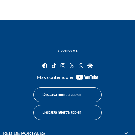
Síguenos en:
facebook
tiktok
instagram
twitter
whatsapp
google
youtube-
Más contenido en
footer
Descarga nuestra app en
Descarga nuestra app en
RED DE PORTALES