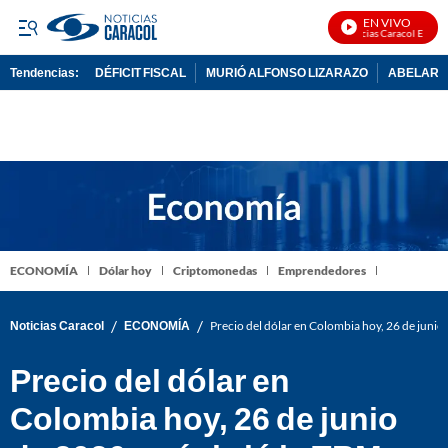
EN VIVO
Noticias Caracol En Vivo
Tendencias:
DÉFICIT FISCAL
MURIÓ ALFONSO LIZARAZO
ABELARDO
PUBLICIDAD
ECONOMÍA
Dólar hoy
Criptomonedas
Emprendedores
/
/
Noticias Caracol
ECONOMÍA
Precio del dólar en Colombia hoy, 26 de junio 
Precio del dólar en
Colombia hoy, 26 de junio