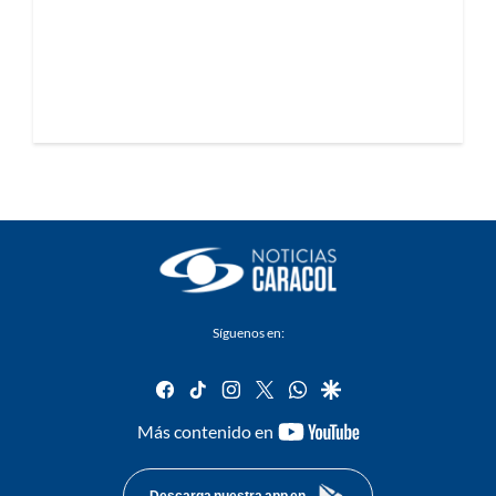
Síguenos en:
facebook
tiktok
instagram
twitter
whatsapp
google
youtube-
Más contenido en
footer
Descarga nuestra app en