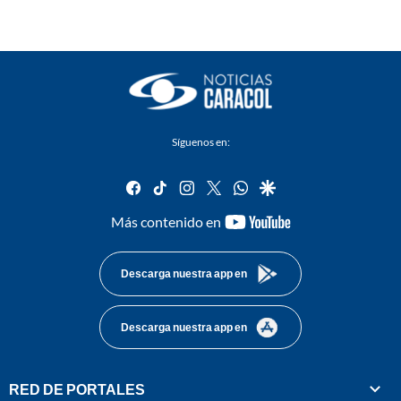
Síguenos en:
facebook
tiktok
instagram
twitter
whatsapp
google
youtube-
Más contenido en
footer
Descarga nuestra app en
Descarga nuestra app en
RED DE PORTALES