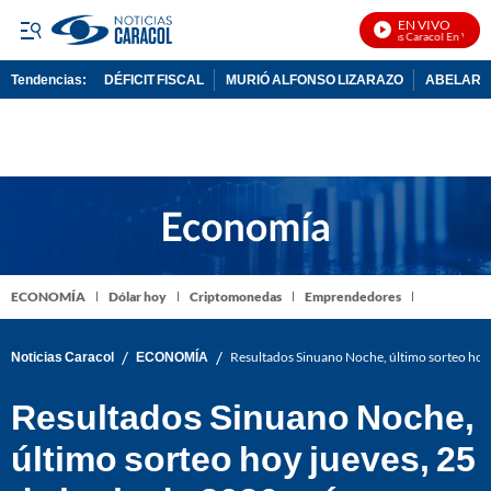
EN VIVO
Noticias Caracol En Vivo
Tendencias:
DÉFICIT FISCAL
MURIÓ ALFONSO LIZARAZO
ABELARDO
PUBLICIDAD
ECONOMÍA
Dólar hoy
Criptomonedas
Emprendedores
/
/
Noticias Caracol
ECONOMÍA
Resultados Sinuano Noche, último sorteo hoy
Resultados Sinuano Noche,
último sorteo hoy jueves, 25