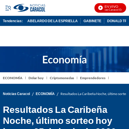
EN VIVO
Noticias Caracol En Vivo
Tendencias:
ABELARDO DE LA ESPRIELLA
GABINETE
DONALD TR
PUBLICIDAD
ECONOMÍA
Dólar hoy
Criptomonedas
Emprendedores
/
/
Noticias Caracol
ECONOMÍA
Resultados La Caribeña Noche, último sorteo
Resultados La Caribeña
Noche, último sorteo hoy