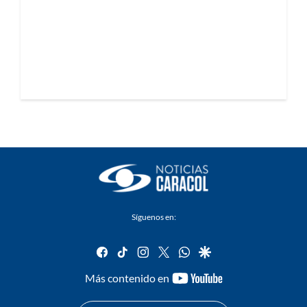
Síguenos en:
facebook
tiktok
instagram
twitter
whatsapp
google
youtube-
Más contenido en
footer