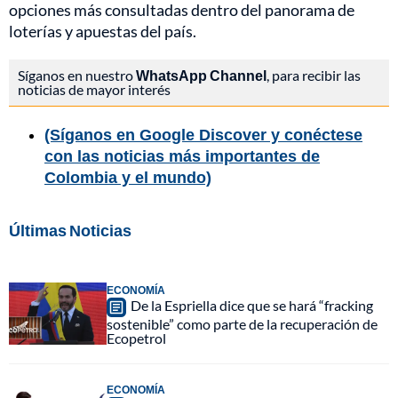
opciones más consultadas dentro del panorama de
loterías y apuestas del país.
Síganos en nuestro
WhatsApp Channel
, para recibir las
noticias de mayor interés
(Síganos en Google Discover y conéctese
con las noticias más importantes de
Colombia y el mundo)
Últimas Noticias
ECONOMÍA
De la Espriella dice que se hará “fracking
sostenible” como parte de la recuperación de
Ecopetrol
ECONOMÍA