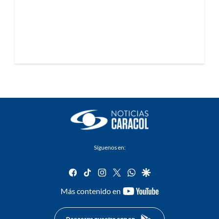
Síguenos en:
facebook
tiktok
instagram
twitter
whatsapp
google
youtube-
Más contenido en
footer