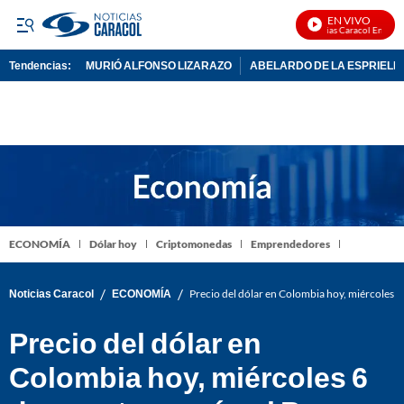
EN VIVO
Noticias Caracol En Vivo
Tendencias:
MURIÓ ALFONSO LIZARAZO
ABELARDO DE LA ESPRIELL
PUBLICIDAD
ECONOMÍA
Dólar hoy
Criptomonedas
Emprendedores
/
/
Noticias Caracol
ECONOMÍA
Precio del dólar en Colombia hoy, miércoles 6
Precio del dólar en
Colombia hoy, miércoles 6