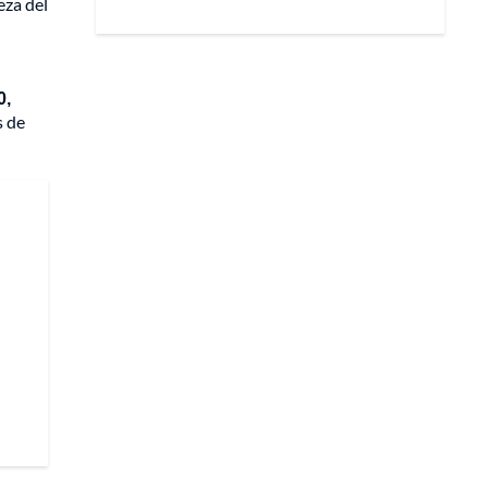
eza del
0,
s de