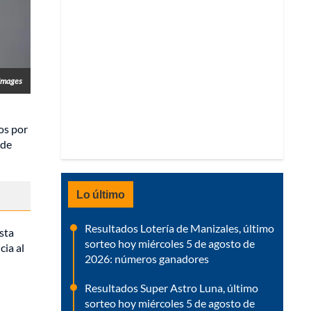
Images
os por
 de
Lo último
Resultados Lotería de Manizales, último
sta
sorteo hoy miércoles 5 de agosto de
ia al
2026: números ganadores
Resultados Super Astro Luna, último
sorteo hoy miércoles 5 de agosto de