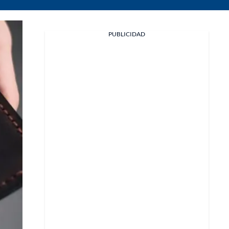
PUBLICIDAD
Facebook
X
Whatsapp
Copiar enlace
Telegram
LinkedIn