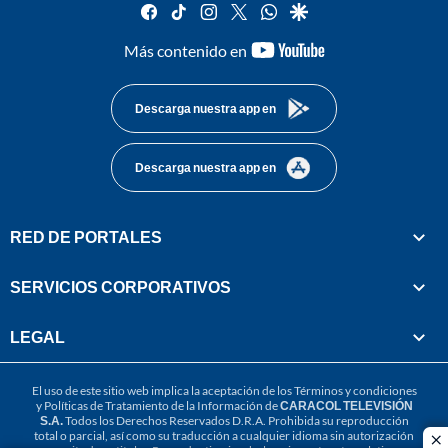
facebook
tiktok
instagram
twitter
whatsapp
google
youtube-
Más contenido en
footer
Descarga nuestra app en
Descarga nuestra app en
RED DE PORTALES
SERVICIOS CORPORATIVOS
LEGAL
El uso de este sitio web implica la aceptación de los
Términos y condiciones
y
Políticas de Tratamiento de la Información
de
CARACOL TELEVISIÓN
S.A.
Todos los Derechos Reservados D.R.A. Prohibida su reproducción
total o parcial, así como su traducción a cualquier idioma sin autorización
cl