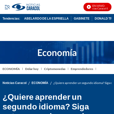
EN VIVO
Noticias Caracol En Viv
Tendencias:
ABELARDO DE LA ESPRIELLA
GABINETE
DONALD TR
PUBLICIDAD
ECONOMÍA
Dólar hoy
Criptomonedas
Emprendedores
/
/
Noticias Caracol
ECONOMÍA
¿Quiere aprender un segundo idioma? Siga est
¿Quiere aprender un
segundo idioma? Siga