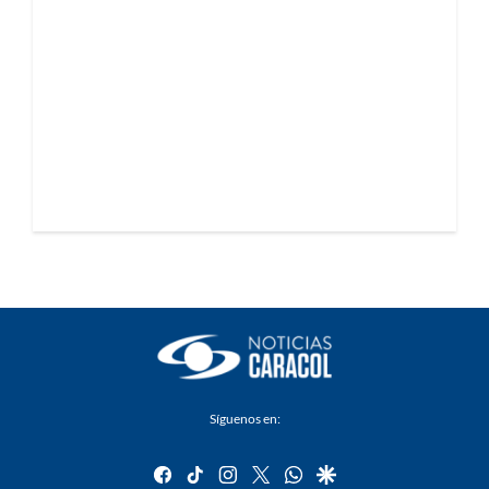
Síguenos en:
facebook
tiktok
instagram
twitter
whatsapp
google