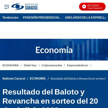
EN VIVO
Noticias Caracol En Vivo
Tendencias:
POSESIÓN PRESIDENCIAL
ABELARDO DE LA ESPRIELLA
PUBLICIDAD
ECONOMÍA
Dólar hoy
Criptomonedas
Emprendedores
/
/
Noticias Caracol
ECONOMÍA
Resultado del Baloto y Revancha en sorteo del
Resultado del Baloto y
Revancha en sorteo del 20