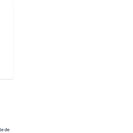
u
te de