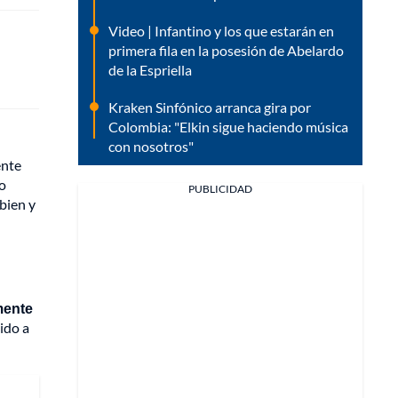
Video | Infantino y los que estarán en
primera fila en la posesión de Abelardo
de la Espriella
Kraken Sinfónico arranca gira por
Colombia: "Elkin sigue haciendo música
con nosotros"
ente
to
PUBLICIDAD
 bien y
mente
ido a