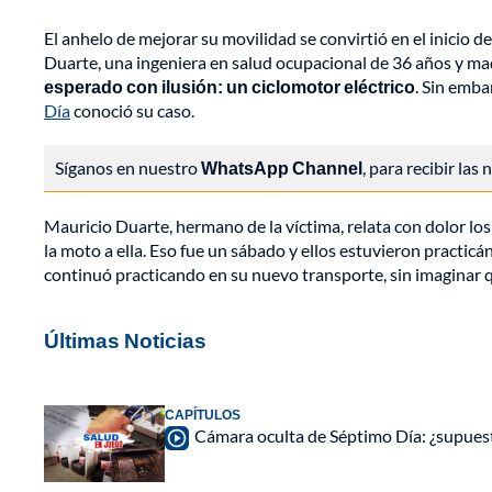
El anhelo de mejorar su movilidad se convirtió en el inicio d
Duarte, una ingeniera en salud ocupacional de 36 años y mad
esperado con ilusión: un ciclomotor eléctrico
. Sin emba
Día
conoció su caso.
Síganos en nuestro
WhatsApp Channel
, para recibir las
Mauricio Duarte, hermano de la víctima, relata con dolor los
la moto a ella. Eso fue un sábado y ellos estuvieron practicá
continuó practicando en su nuevo transporte, sin imaginar q
Últimas Noticias
CAPÍTULOS
Cámara oculta de Séptimo Día: ¿supues