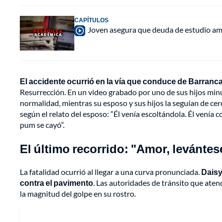
CAPÍTULOS
Joven asegura que deuda de estudio ame
El accidente ocurrió en la vía que conduce de Barranc
Resurrección. En un video grabado por uno de sus hijos min
normalidad, mientras su esposo y sus hijos la seguían de ce
según el relato del esposo: “Él venía escoltándola. Él venía co
pum se cayó”.
El último recorrido: "Amor, levánte
La fatalidad ocurrió al llegar a una curva pronunciada.
Daisy
contra el pavimento
. Las autoridades de tránsito que ate
la magnitud del golpe en su rostro.