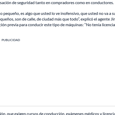
nsación de seguridad tanto en compradores como en conductores.
o pequeño, es algo que usted lo ve inofensivo, que usted no va a s
queños, son de calle, de ciudad más que todo”, explicó el agente J
ón previa para conducir este tipo de máquinas: “No tenía licencia”
PUBLICIDAD
ión, que exigen cursos de conducción, exámenes médicos y licenci