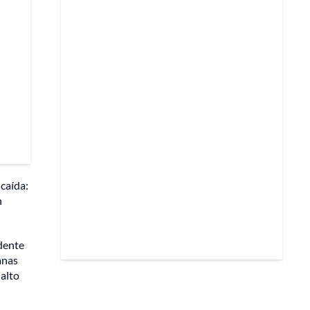
 caída:
n
idente
anas
 alto