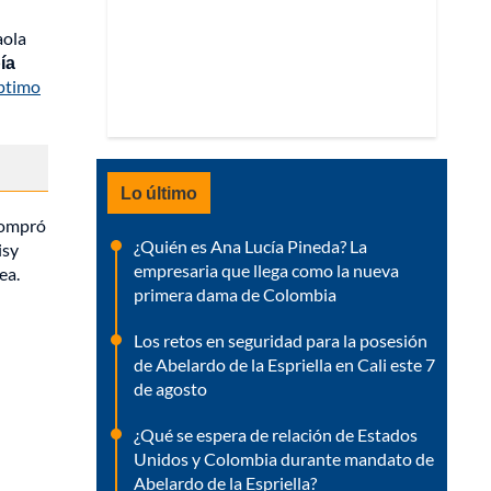
aola
ía
ptimo
Lo último
 compró
¿Quién es Ana Lucía Pineda? La
isy
empresaria que llega como la nueva
ea.
primera dama de Colombia
Los retos en seguridad para la posesión
de Abelardo de la Espriella en Cali este 7
de agosto
¿Qué se espera de relación de Estados
Unidos y Colombia durante mandato de
Abelardo de la Espriella?