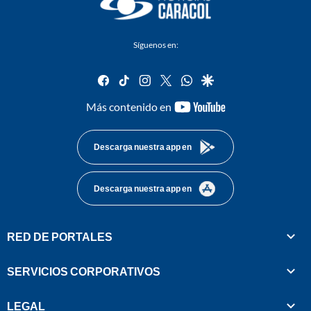
Síguenos en:
facebook
tiktok
instagram
twitter
whatsapp
google
youtube-
Más contenido en
footer
Descarga nuestra app en
Descarga nuestra app en
RED DE PORTALES
SERVICIOS CORPORATIVOS
LEGAL