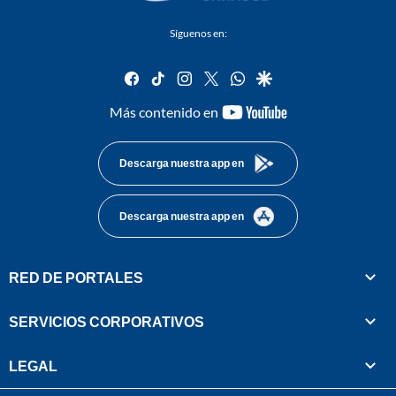
Síguenos en:
facebook
tiktok
instagram
twitter
whatsapp
google
youtube-
Más contenido en
footer
Descarga nuestra app en
Descarga nuestra app en
RED DE PORTALES
SERVICIOS CORPORATIVOS
LEGAL