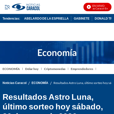
EN VIVO
Noticias Caracol En Vivo
Tendencias:
ABELARDO DE LA ESPRIELLA
GABINETE
DONALD TR
PUBLICIDAD
ECONOMÍA
Dólar hoy
Criptomonedas
Emprendedores
/
/
Noticias Caracol
ECONOMÍA
Resultados Astro Luna, último sorteo hoy sá
Resultados Astro Luna,
último sorteo hoy sábado,