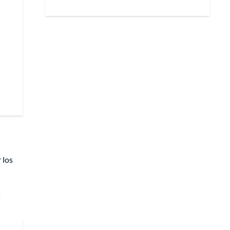
 los
s