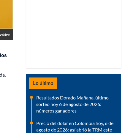
Archivo
 los
da,
Lo último
Resultados Dorado Mañana, último
sorteo hoy 6 de agosto de 2026:
números ganadores
Precio del dólar en Colombia hoy, 6 de
agosto de 2026: así abrió la TRM este