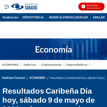
EN VIVO
Noticias Caracol En Viv
Tendencias:
DÉFICIT FISCAL
MURIÓ ALFONSO LIZARAZO
ABELARDO
PUBLICIDAD
ECONOMÍA
Dólar hoy
Criptomonedas
Emprendedores
/
/
Noticias Caracol
ECONOMÍA
Resultados Caribeña Día hoy, sábado 9 de m
Resultados Caribeña Día
hoy, sábado 9 de mayo de