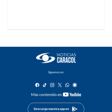
Síguenos en:
facebook
tiktok
instagram
twitter
whatsapp
google
youtube-
Más contenido en
footer
Descarga nuestra app en