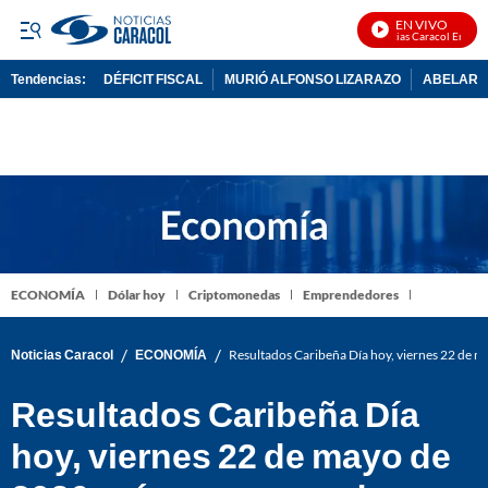
EN VIVO
Noticias Caracol En Vivo
Tendencias:
DÉFICIT FISCAL
MURIÓ ALFONSO LIZARAZO
ABELARDO
PUBLICIDAD
ECONOMÍA
Dólar hoy
Criptomonedas
Emprendedores
/
/
Noticias Caracol
ECONOMÍA
Resultados Caribeña Día hoy, viernes 22 de 
Resultados Caribeña Día
hoy, viernes 22 de mayo de