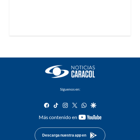
Síguenos en:
facebook
tiktok
instagram
twitter
whatsapp
google
youtube-
Más contenido en
footer
Descarga nuestra app en