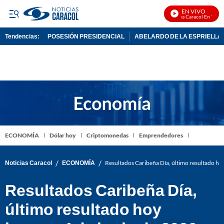
EN VIVO
Noticias Caracol En Vivo
Tendencias:
POSESIÓN PRESIDENCIAL
ABELARDO DE LA ESPRIELLA
PUBLICIDAD
ECONOMÍA
Dólar hoy
Criptomonedas
Emprendedores
/
/
Noticias Caracol
ECONOMÍA
Resultados Caribeña Día, último resultado ho
Resultados Caribeña Día,
último resultado hoy