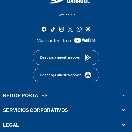
Síguenos en:
facebook
tiktok
instagram
twitter
whatsapp
google
youtube-
Más contenido en
footer
Descarga nuestra app en
Descarga nuestra app en
RED DE PORTALES
SERVICIOS CORPORATIVOS
LEGAL