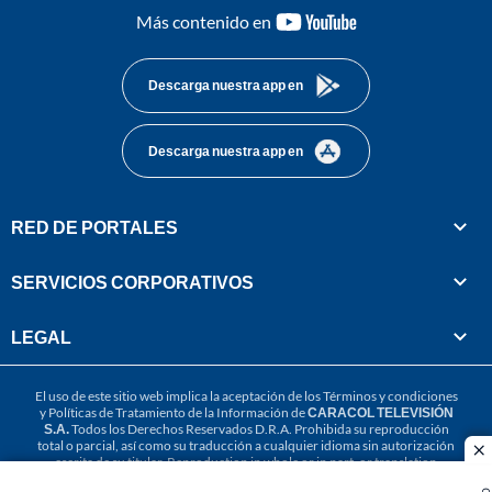
youtube-
Más contenido en
footer
Descarga nuestra app en
Descarga nuestra app en
RED DE PORTALES
SERVICIOS CORPORATIVOS
LEGAL
El uso de este sitio web implica la aceptación de los
Términos y condiciones
y
Políticas de Tratamiento de la Información
de
CARACOL TELEVISIÓN
S.A.
Todos los Derechos Reservados D.R.A. Prohibida su reproducción
total o parcial, así como su traducción a cualquier idioma sin autorización
cl
escrita de su titular. Reproduction in whole or in part, or translation
without written permission is prohibited. All rights reserved 2025.