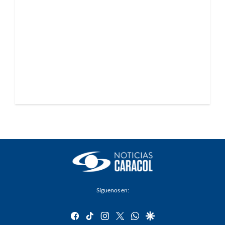
Síguenos en:
facebook
tiktok
instagram
twitter
whatsapp
google