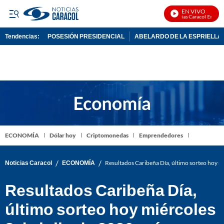
EN VIVO
Noticias Caracol En Vivo
Tendencias:
POSESIÓN PRESIDENCIAL
ABELARDO DE LA ESPRIELLA
PUBLICIDAD
ECONOMÍA
Dólar hoy
Criptomonedas
Emprendedores
/
/
Noticias Caracol
ECONOMÍA
Resultados Caribeña Día, último sorteo hoy m
Resultados Caribeña Día,
último sorteo hoy miércoles