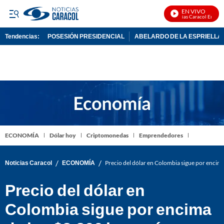
EN VIVO
Noticias Caracol En Vivo
Tendencias:
POSESIÓN PRESIDENCIAL
ABELARDO DE LA ESPRIELLA
PUBLICIDAD
ECONOMÍA
Dólar hoy
Criptomonedas
Emprendedores
/
/
Noticias Caracol
ECONOMÍA
Precio del dólar en Colombia sigue por encima
Precio del dólar en
Colombia sigue por encima