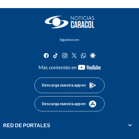
Síguenos en:
facebook
tiktok
instagram
twitter
whatsapp
google
youtube-
Más contenido en
footer
Descarga nuestra app en
Descarga nuestra app en
RED DE PORTALES