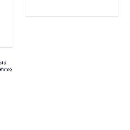
stá
afirmó