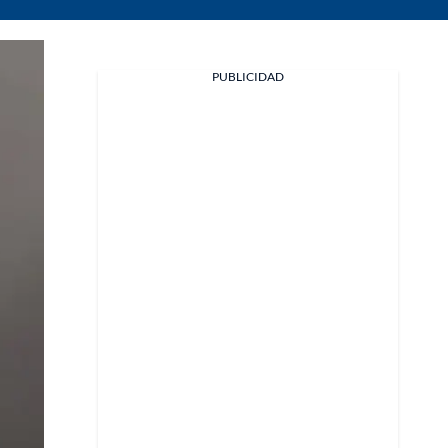
PUBLICIDAD
Facebook
X
Whatsapp
Copiar enlace
Telegram
LinkedIn