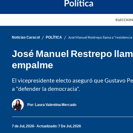
ELECCION
/
/
Noticias Caracol
POLÍTICA
José Manuel Restrepo llama a "resistencia 
José Manuel Restrepo llama 
empalme
El vicepresidente electo aseguró que Gustavo Petro
a "defender la democracia".
Por:
Laura Valentina Mercado
7 de Jul, 2026
Actualizado: 7 De Jul, 2026