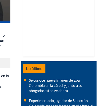
rno
 un
e
Lo último
 en lo
Se conoce nueva imagen de Epa
r
Colombia en la cárcel y junto a su
s
abogada: así se ve ahora
Experimentado jugador de Selección
Colombia rechaza fracaso en el Mundial