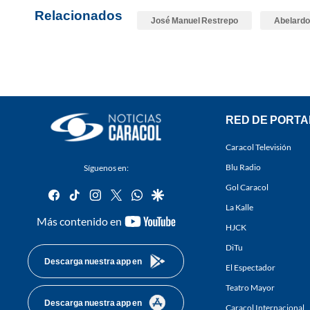
Relacionados
José Manuel Restrepo
Abelardo 
RED DE PORTA
Caracol Televisión
Blu Radio
Síguenos en:
Gol Caracol
facebook
tiktok
instagram
twitter
whatsapp
google
La Kalle
youtube-
Más contenido en
HJCK
footer
DiTu
Descarga nuestra app en
El Espectador
Teatro Mayor
Descarga nuestra app en
Caracol Internacional