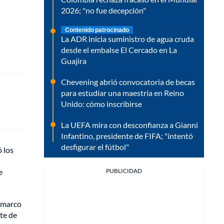
2026; "no fue decepción"
Contenido patrocinado
La ADR inicia suministro de agua cruda
desde el embalse El Cercado en La
Guajira
Chevening abrió convocatoria de becas
para estudiar una maestría en Reino
Unido: cómo inscribirse
La UEFA mira con desconfianza a Gianni
Infantino, presidente de FIFA; "intentó
desfigurar el fútbol"
 los
PUBLICIDAD
e
l marco
nte de