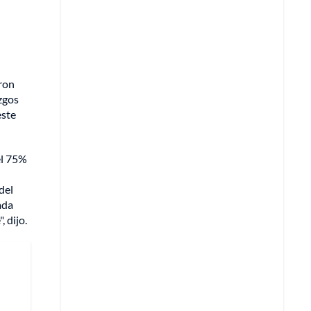
aron
zgos
este
el 75%
del
ada
, dijo.