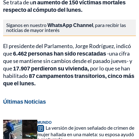
Se trata de u
n aumento de 150 víctimas mortales
respecto al cómputo del lunes.
Síganos en nuestro
WhatsApp Channel
, para recibir las
noticias de mayor interés
El presidente del Parlamento, Jorge Rodríguez, indicó
que
6.462 personas han sido rescatadas
-una cifra
que se mantiene sin cambios desde el pasado jueves- y
que
17.907 perdieron su vivienda,
por lo que se han
habilitado
87 campamentos transitorios, cinco más
que el lunes.
Últimas Noticias
MUNDO
La versión de joven señalado de crimen de
mujer hallada en una maleta: su esposa ayudó