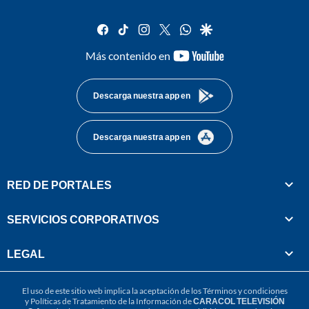
facebook
tiktok
instagram
twitter
whatsapp
google
youtube-
Más contenido en
footer
Descarga nuestra app en
Descarga nuestra app en
RED DE PORTALES
SERVICIOS CORPORATIVOS
LEGAL
El uso de este sitio web implica la aceptación de los
Términos y condiciones
y
Políticas de Tratamiento de la Información
de
CARACOL TELEVISIÓN