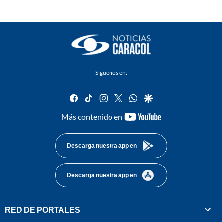
Síguenos en:
facebook
tiktok
instagram
twitter
whatsapp
google
youtube-
Más contenido en
footer
Descarga nuestra app en
Descarga nuestra app en
RED DE PORTALES