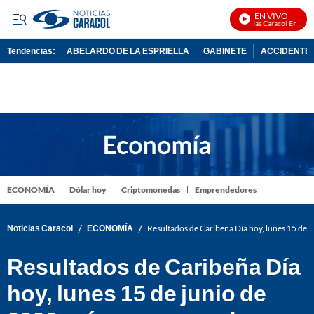
EN VIVO
Noticias Caracol En Vivo
Tendencias:
ABELARDO DE LA ESPRIELLA
GABINETE
ACCIDENTE 
PUBLICIDAD
ECONOMÍA
Dólar hoy
Criptomonedas
Emprendedores
/
/
Noticias Caracol
ECONOMÍA
Resultados de Caribeña Día hoy, lunes 15 de 
Resultados de Caribeña Día
hoy, lunes 15 de junio de