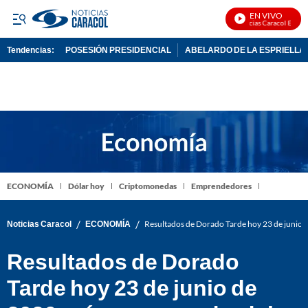
EN VIVO
Noticias Caracol En Vivo
Tendencias:
POSESIÓN PRESIDENCIAL
ABELARDO DE LA ESPRIELLA
PUBLICIDAD
ECONOMÍA
Dólar hoy
Criptomonedas
Emprendedores
/
/
Noticias Caracol
ECONOMÍA
Resultados de Dorado Tarde hoy 23 de junio 
Resultados de Dorado
Tarde hoy 23 de junio de