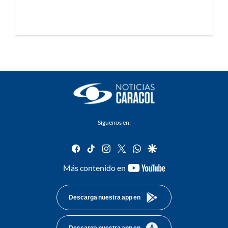
Síguenos en:
facebook
tiktok
instagram
twitter
whatsapp
google
youtube-
Más contenido en
footer
Descarga nuestra app en
Descarga nuestra app en