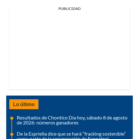
PUBLICIDAD
Lo último
Resultados de Chontico Día hoy, sábado 8 de agosto
de 2026: números ganadores
De la Espriella dice que se hará “fracking sostenible”
como parte de la recuperación de Ecopetrol