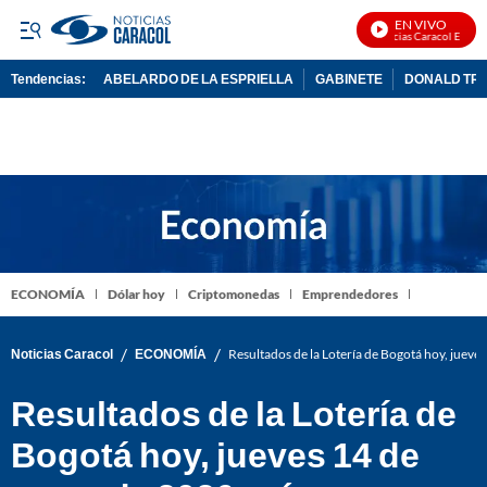
EN VIVO
Noticias Caracol En Vivo
Tendencias:
ABELARDO DE LA ESPRIELLA
GABINETE
DONALD TR
PUBLICIDAD
ECONOMÍA
Dólar hoy
Criptomonedas
Emprendedores
/
/
Noticias Caracol
ECONOMÍA
Resultados de la Lotería de Bogotá hoy, juev
Resultados de la Lotería de
Bogotá hoy, jueves 14 de