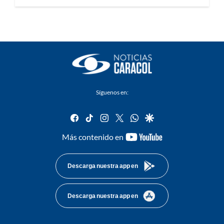
Síguenos en:
facebook
tiktok
instagram
twitter
whatsapp
google
youtube-
Más contenido en
footer
Descarga nuestra app en
Descarga nuestra app en