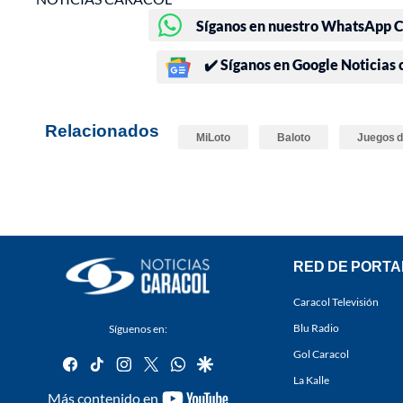
Síganos en nuestro WhatsApp Ch
✔️ Síganos en Google Noticias
Relacionados
MiLoto
Baloto
Juegos d
RED DE PORTA
Caracol Televisión
Blu Radio
Síguenos en:
Gol Caracol
facebook
tiktok
instagram
twitter
whatsapp
google
La Kalle
youtube-
Más contenido en