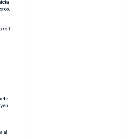
icia
eros.
 roll-
uete
uyen
a al