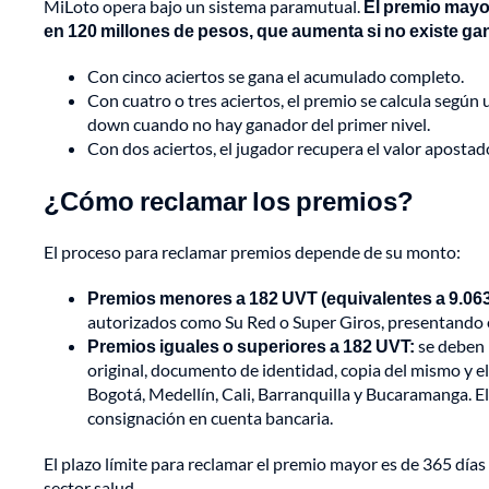
MiLoto opera bajo un sistema paramutual.
El premio mayo
en 120 millones de pesos, que aumenta si no existe ga
Con cinco aciertos se gana el acumulado completo.
Con cuatro o tres aciertos, el premio se calcula según
down cuando no hay ganador del primer nivel.
Con dos aciertos, el jugador recupera el valor aposta
¿Cómo reclamar los premios?
El proceso para reclamar premios depende de su monto:
Premios menores a 182 UVT (equivalentes a 9.06
autorizados como Su Red o Super Giros, presentando e
Premios iguales o superiores a 182 UVT:
se deben 
original, documento de identidad, copia del mismo y e
Bogotá, Medellín, Cali, Barranquilla y Bucaramanga. El
consignación en cuenta bancaria.
El plazo límite para reclamar el premio mayor es de 365 días a
sector salud.