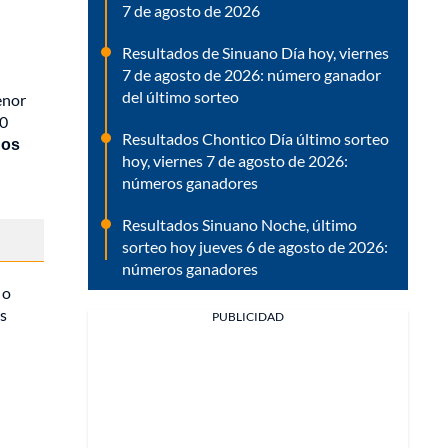
7 de agosto de 2026
Resultados de Sinuano Día hoy, viernes
7 de agosto de 2026: número ganador
del último sorteo
enor
20
Resultados Chontico Día último sorteo
gos
hoy, viernes 7 de agosto de 2026:
números ganadores
Resultados Sinuano Noche, último
sorteo hoy jueves 6 de agosto de 2026:
números ganadores
 o
as
PUBLICIDAD