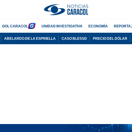
GOL CARACOL
UNIDAD INVESTIGATIVA
ECONOMÍA
REPORTA
ABELARDO DE LA ESPRIELLA
CASO BLESSD
PRECIO DEL DÓLAR
PUBLICIDAD