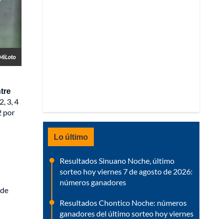
 MiLoto
ntre
, 3, 4
2 por
Lo último
Resultados Sinuano Noche, último
sorteo hoy viernes 7 de agosto de 2026:
números ganadores
 de
Resultados Chontico Noche: números
ganadores del último sorteo hoy viernes