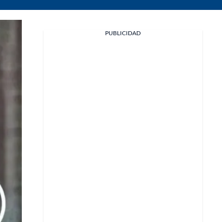
PUBLICIDAD
Facebook
X
Whatsapp
Copiar enlace
Telegram
LinkedIn