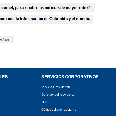
annel, para recibir las noticias de mayor interés
 con toda la información de Colombia y el mundo.
e Azar
LES
SERVICIOS CORPORATIVOS
Servicio al televidente
Defensor del televidente
TDT
Código del buen gobierno