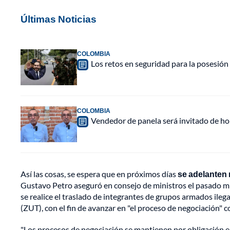
Últimas Noticias
COLOMBIA
Los retos en seguridad para la posesión 
COLOMBIA
Vendedor de panela será invitado de hon
Así las cosas, se espera que en próximos días
se adelanten 
Gustavo Petro aseguró en consejo de ministros el pasado mi
se realice el traslado de integrantes de grupos armados ile
(ZUT), con el fin de avanzar en "el proceso de negociación" co
"Los procesos de negociación se mantienen por obligación en