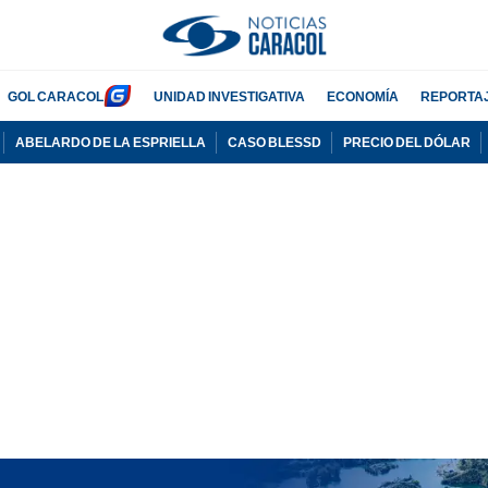
GOL CARACOL
UNIDAD INVESTIGATIVA
ECONOMÍA
REPORTA
ABELARDO DE LA ESPRIELLA
CASO BLESSD
PRECIO DEL DÓLAR
PUBLICIDAD