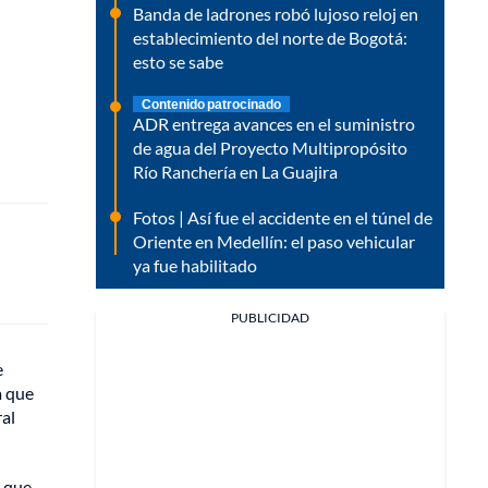
Banda de ladrones robó lujoso reloj en
establecimiento del norte de Bogotá:
esto se sabe
Contenido patrocinado
ADR entrega avances en el suministro
de agua del Proyecto Multipropósito
Río Ranchería en La Guajira
Fotos | Así fue el accidente en el túnel de
Oriente en Medellín: el paso vehicular
ya fue habilitado
PUBLICIDAD
e
a que
ral
, que