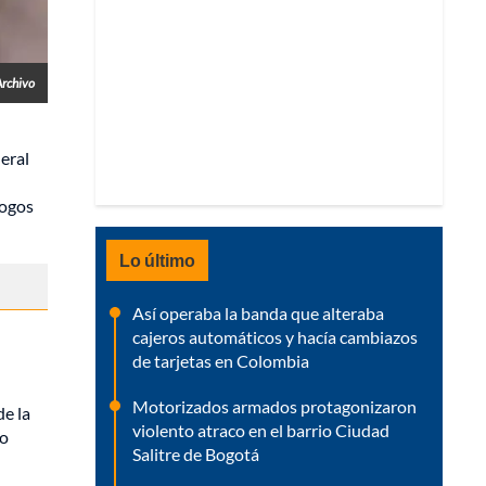
Archivo
neral
logos
Lo último
Así operaba la banda que alteraba
cajeros automáticos y hacía cambiazos
de tarjetas en Colombia
Motorizados armados protagonizaron
de la
violento atraco en el barrio Ciudad
to
Salitre de Bogotá