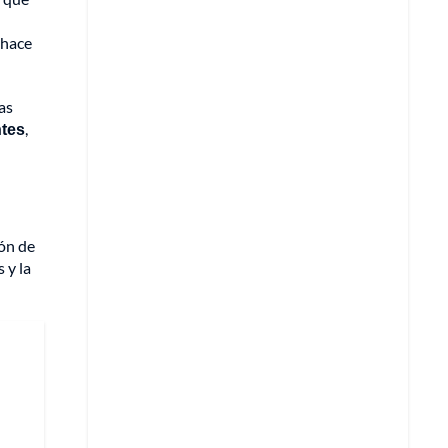
 hace
as
ntes
,
ión de
 y la