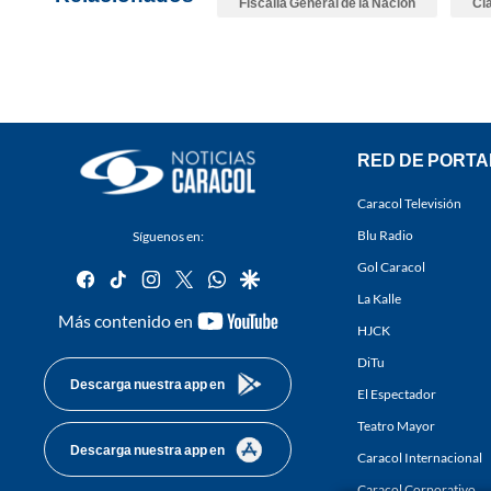
Fiscalía General de la Nación
Cla
RED DE PORTA
Caracol Televisión
Blu Radio
Síguenos en:
Gol Caracol
facebook
tiktok
instagram
twitter
whatsapp
google
La Kalle
youtube-
Más contenido en
HJCK
footer
DiTu
Descarga nuestra app en
El Espectador
Teatro Mayor
Descarga nuestra app en
Caracol Internacional
Caracol Corporativo