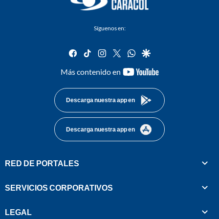
Síguenos en:
facebook
tiktok
instagram
twitter
whatsapp
google
youtube-
Más contenido en
footer
Descarga nuestra app en
Descarga nuestra app en
RED DE PORTALES
SERVICIOS CORPORATIVOS
LEGAL