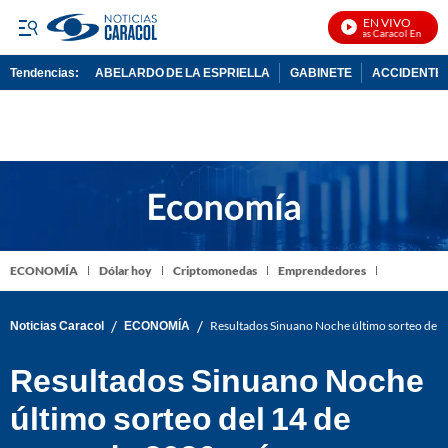
EN VIVO
Noticias Caracol En Vivo
Tendencias:
ABELARDO DE LA ESPRIELLA
GABINETE
ACCIDENTE 
PUBLICIDAD
ECONOMÍA
Dólar hoy
Criptomonedas
Emprendedores
/
/
Noticias Caracol
ECONOMÍA
Resultados Sinuano Noche último sorteo del
Resultados Sinuano Noche
último sorteo del 14 de