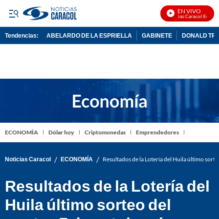
EN VIVO
Noticias Caracol En Vivo
Tendencias:
ABELARDO DE LA ESPRIELLA
GABINETE
DONALD TR
PUBLICIDAD
ECONOMÍA
Dólar hoy
Criptomonedas
Emprendedores
/
/
Noticias Caracol
ECONOMÍA
Resultados de la Lotería del Huila último sor
Resultados de la Lotería del
Huila último sorteo del