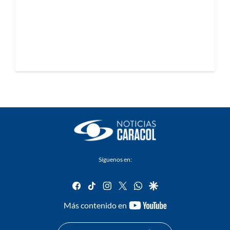
Síguenos en:
facebook
tiktok
instagram
twitter
whatsapp
google
youtube-
Más contenido en
footer