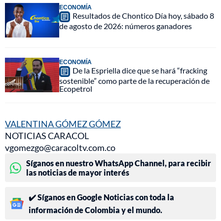
ECONOMÍA
Resultados de Chontico Día hoy, sábado 8
de agosto de 2026: números ganadores
ECONOMÍA
De la Espriella dice que se hará “fracking
sostenible” como parte de la recuperación de
Ecopetrol
VALENTINA GÓMEZ GÓMEZ
NOTICIAS CARACOL
vgomezgo@caracoltv.com.co
Síganos en nuestro WhatsApp Channel, para recibir
las noticias de mayor interés
✔️ Síganos en Google Noticias con toda la
información de Colombia y el mundo.