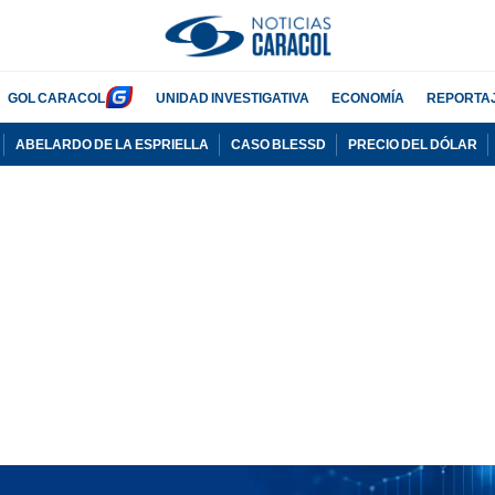
GOL CARACOL
UNIDAD INVESTIGATIVA
ECONOMÍA
REPORTA
ABELARDO DE LA ESPRIELLA
CASO BLESSD
PRECIO DEL DÓLAR
PUBLICIDAD