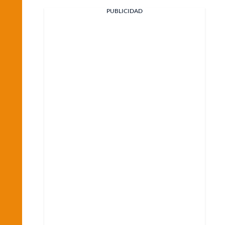
PUBLICIDAD
Facebook
X
Whatsapp
Copiar enlace
Telegram
LinkedIn