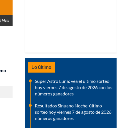
el Meta
Lo último
omo
Super Astro Luna: vea el último sorteo
hoy viernes 7 de agosto de 2026 con los
números ganadores
Resultados Sinuano Noche, último
sorteo hoy viernes 7 de agosto de 2026:
números ganadores