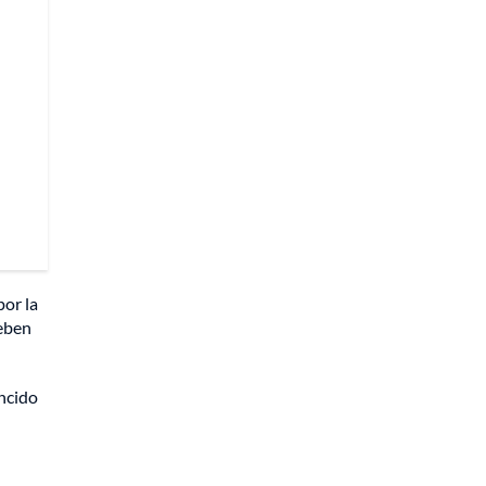
por la
eben
encido