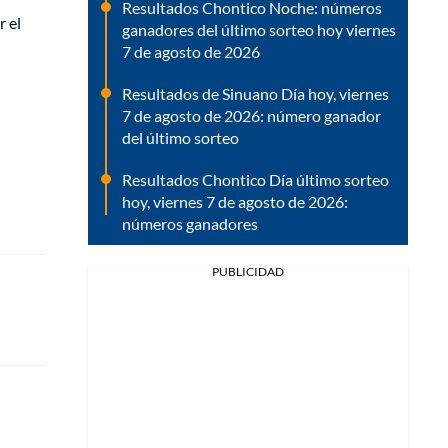
Resultados Chontico Noche: números
 el
ganadores del último sorteo hoy viernes
7 de agosto de 2026
Resultados de Sinuano Día hoy, viernes
7 de agosto de 2026: número ganador
del último sorteo
Resultados Chontico Día último sorteo
hoy, viernes 7 de agosto de 2026:
números ganadores
PUBLICIDAD