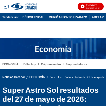
EN VIVO
Noticias Caracol En Vivo
Tendencias:
DÉFICIT FISCAL
MURIÓ ALFONSO LIZARAZO
ABELARDO
PUBLICIDAD
ECONOMÍA
Dólar hoy
Criptomonedas
Emprendedores
/
/
Noticias Caracol
ECONOMÍA
Super Astro Sol resultados del 27 de mayo de
Super Astro Sol resultados
del 27 de mayo de 2026: