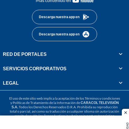
Más contenido en
footer
Descarga nuestra app en
Descarga nuestra app en
RED DE PORTALES
SERVICIOS CORPORATIVOS
LEGAL
El uso de este sitio web implica la aceptación de los
Términos y condiciones
y
Políticas de Tratamiento de la Información
de
CARACOL TELEVISIÓN
S.A.
Todos los Derechos Reservados D.R.A. Prohibida su reproducción
total o parcial, así como su traducción a cualquier idioma sin autorización
cl
escrita de su titular. Reproduction in whole or in part, or translation
without written permission is prohibited. All rights reserved 2025.