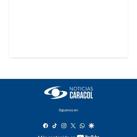
Síguenos en:
facebook
tiktok
instagram
twitter
whatsapp
google
youtube-