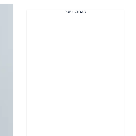
PUBLICIDAD
Facebook
X
Whatsapp
Copiar enlace
Telegram
LinkedIn