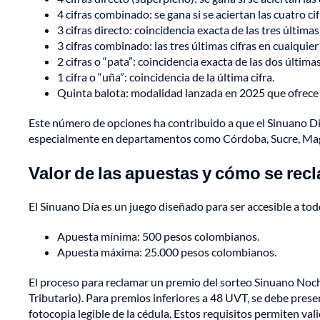
4 cifras combinado: se gana si se aciertan las cuatro ci
3 cifras directo: coincidencia exacta de las tres últimas 
3 cifras combinado: las tres últimas cifras en cualquier
2 cifras o “pata”: coincidencia exacta de las dos últimas
1 cifra o “uña”: coincidencia de la última cifra.
Quinta balota: modalidad lanzada en 2025 que ofrece pr
Este número de opciones ha contribuido a que el Sinuano Dí
especialmente en departamentos como Córdoba, Sucre, Magd
Valor de las apuestas y cómo se re
El Sinuano Día es un juego diseñado para ser accesible a todo
Apuesta mínima: 500 pesos colombianos.
Apuesta máxima: 25.000 pesos colombianos.
El proceso para reclamar un premio del sorteo Sinuano Noch
Tributario). Para premios inferiores a 48 UVT, se debe presen
fotocopia legible de la cédula. Estos requisitos permiten vali