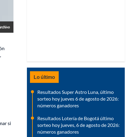
Archivo
ión
,
Lo último
Resultados Super Astro Luna, último
sorteo hoy jueves 6 de agosto de 2026:
números ganadores
Resultados Lotería de Bogotá último
mar si
sorteo hoy jueves, 6 de agosto de 2026:
números ganadores