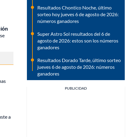
Resultados Chontico Noche, último
sorteo hoy jueves 6 de agosto de 2026:
números ganadores
ción
Super Astro Sol resultados del 6 de
 se
agosto de 2026: estos son los números
ganadores
Resultados Dorado Tarde, último sorteo
jueves 6 de agosto de 2026: números
ganadores
nas
PUBLICIDAD
uste a