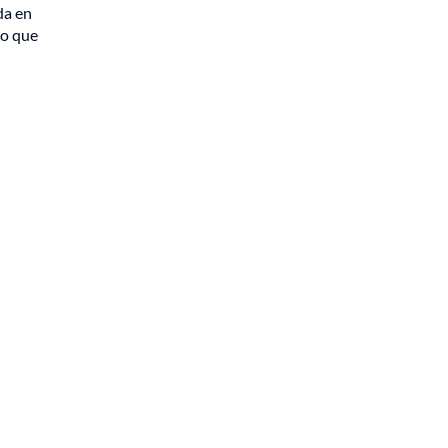
da en
so que