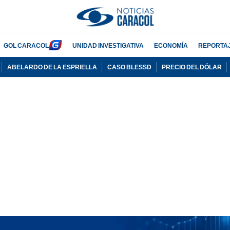
GOL CARACOL
UNIDAD INVESTIGATIVA
ECONOMÍA
REPORTA
ABELARDO DE LA ESPRIELLA
CASO BLESSD
PRECIO DEL DÓLAR
PUBLICIDAD