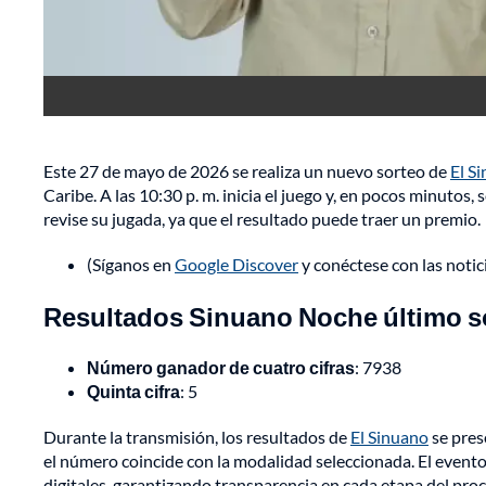
Este 27 de mayo de 2026 se realiza un nuevo sorteo de
El S
Caribe. A las 10:30 p. m. inicia el juego y, en pocos minutos
revise su jugada, ya que el resultado puede traer un premio.
(Síganos en
Google Discover
y conéctese con las noti
Resultados Sinuano Noche último so
Número ganador de cuatro cifras
: 7938
Quinta cifra
: 5
Durante la transmisión, los resultados de
El Sinuano
se pres
el número coincide con la modalidad seleccionada. El evento 
digitales, garantizando transparencia en cada etapa del proc