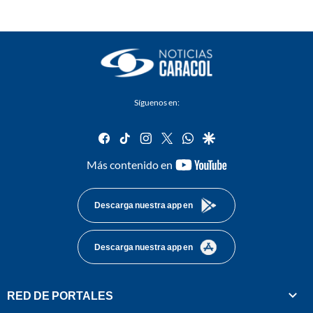
Síguenos en:
facebook
tiktok
instagram
twitter
whatsapp
google
youtube-
Más contenido en
footer
Descarga nuestra app en
Descarga nuestra app en
RED DE PORTALES