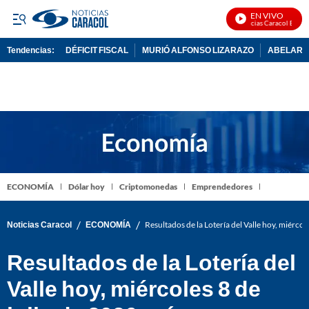
EN VIVO
Noticias Caracol En Vivo
Tendencias:
DÉFICIT FISCAL
MURIÓ ALFONSO LIZARAZO
ABELARDO
PUBLICIDAD
ECONOMÍA
Dólar hoy
Criptomonedas
Emprendedores
/
/
Noticias Caracol
ECONOMÍA
Resultados de la Lotería del Valle hoy, miérco
Resultados de la Lotería del
Valle hoy, miércoles 8 de