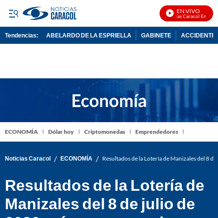
EN VIVO
Noticias Caracol En Vivo
Tendencias:
ABELARDO DE LA ESPRIELLA
GABINETE
ACCIDENTE 
PUBLICIDAD
ECONOMÍA
Dólar hoy
Criptomonedas
Emprendedores
/
/
Noticias Caracol
ECONOMÍA
Resultados de la Lotería de Manizales del 8 d
Resultados de la Lotería de
Manizales del 8 de julio de