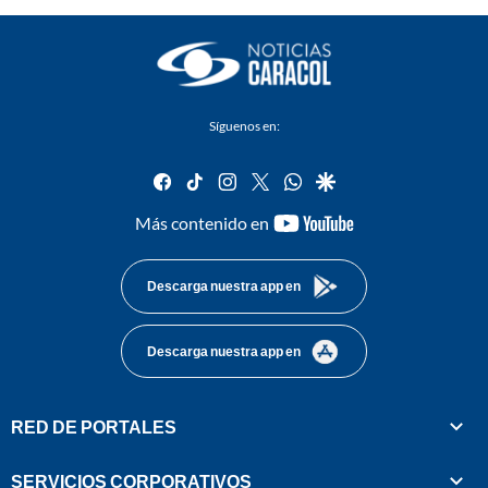
Síguenos en:
facebook
tiktok
instagram
twitter
whatsapp
google
youtube-
Más contenido en
footer
Descarga nuestra app en
Descarga nuestra app en
RED DE PORTALES
SERVICIOS CORPORATIVOS