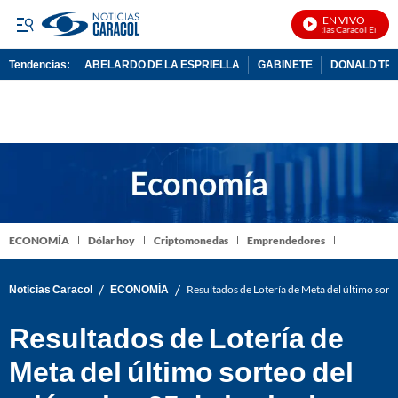
EN VIVO
Noticias Caracol En Vivo
Tendencias:
ABELARDO DE LA ESPRIELLA
GABINETE
DONALD TR
PUBLICIDAD
ECONOMÍA
Dólar hoy
Criptomonedas
Emprendedores
/
/
Noticias Caracol
ECONOMÍA
Resultados de Lotería de Meta del último sort
Resultados de Lotería de
Meta del último sorteo del