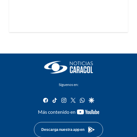
Síguenos en:
facebook
tiktok
instagram
twitter
whatsapp
google
youtube-
Más contenido en
footer
Descarga nuestra app en