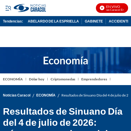
EN VIVO
Noticias Caracol En Vivo
Tendencias:
ABELARDO DE LA ESPRIELLA
GABINETE
ACCIDENTE 
PUBLICIDAD
ECONOMÍA
Dólar hoy
Criptomonedas
Emprendedores
/
/
Noticias Caracol
ECONOMÍA
Resultados de Sinuano Día del 4 de julio de 2
Resultados de Sinuano Día
del 4 de julio de 2026: