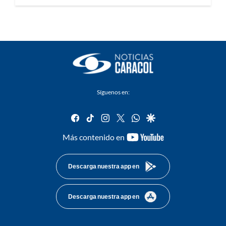
Síguenos en:
facebook
tiktok
instagram
twitter
whatsapp
google
youtube-
Más contenido en
footer
Descarga nuestra app en
Descarga nuestra app en