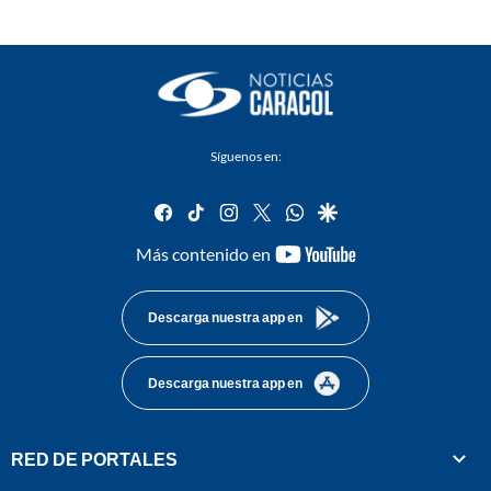
Síguenos en:
facebook
tiktok
instagram
twitter
whatsapp
google
youtube-
Más contenido en
footer
Descarga nuestra app en
Descarga nuestra app en
RED DE PORTALES