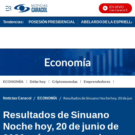
EN VIVO
Noticias Caracol En Vivo
Tendencias:
POSESIÓN PRESIDENCIAL
ABELARDO DE LA ESPRIELLA
PUBLICIDAD
ECONOMÍA
Dólar hoy
Criptomonedas
Emprendedores
/
/
Noticias Caracol
ECONOMÍA
Resultados de Sinuano Noche hoy, 20 de juni
Resultados de Sinuano
Noche hoy, 20 de junio de