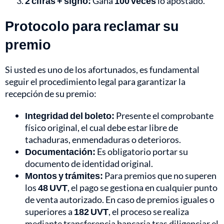
2 cifras + signo:
Gana
100 veces
lo apostado.
Protocolo para reclamar su
premio
Si usted es uno de los afortunados, es fundamental
seguir el procedimiento legal para garantizar la
recepción de su premio:
Integridad del boleto:
Presente el comprobante
físico original, el cual debe estar libre de
tachaduras, enmendaduras o deterioros.
Documentación:
Es obligatorio portar su
documento de identidad original.
Montos y trámites:
Para premios que no superen
los
48 UVT
, el pago se gestiona en cualquier punto
de venta autorizado. En caso de premios iguales o
superiores a
182 UVT
, el proceso se realiza
mediante transferencia bancaria tras diligenciar el