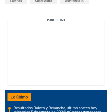
Loterías
Super Astro
Asistencia IA
PUBLICIDAD
Lo último
Resultados Baloto y Revancha, último sorteo hoy
miércoles 5 de agosto de 2026: números ganadores