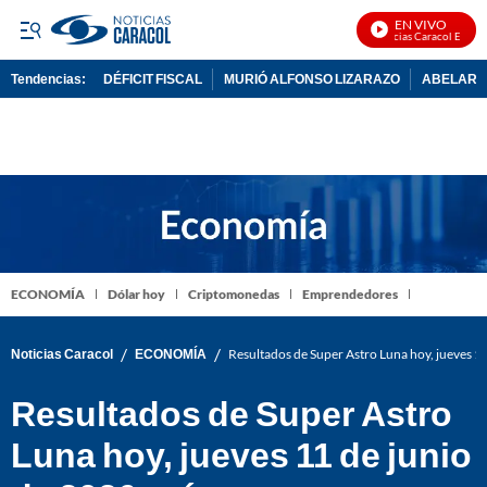
EN VIVO
Noticias Caracol En Vivo
Tendencias:
DÉFICIT FISCAL
MURIÓ ALFONSO LIZARAZO
ABELARDO
PUBLICIDAD
ECONOMÍA
Dólar hoy
Criptomonedas
Emprendedores
/
/
Noticias Caracol
ECONOMÍA
Resultados de Super Astro Luna hoy, jueves 1
Resultados de Super Astro
Luna hoy, jueves 11 de junio