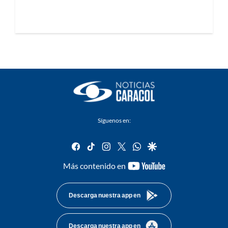
Síguenos en:
facebook
tiktok
instagram
twitter
whatsapp
google
youtube-
Más contenido en
footer
Descarga nuestra app en
Descarga nuestra app en