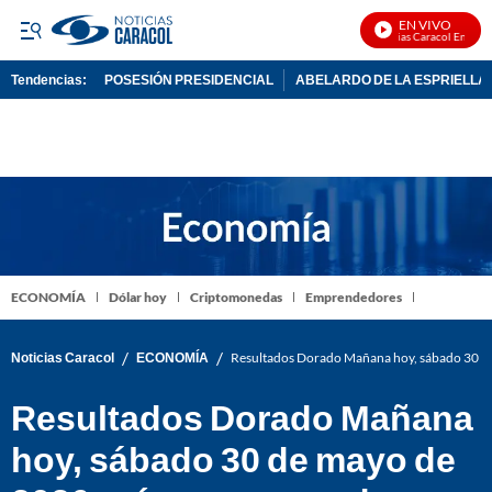
EN VIVO
Noticias Caracol En Vivo
Tendencias:
POSESIÓN PRESIDENCIAL
ABELARDO DE LA ESPRIELLA
PUBLICIDAD
ECONOMÍA
Dólar hoy
Criptomonedas
Emprendedores
/
/
Noticias Caracol
ECONOMÍA
Resultados Dorado Mañana hoy, sábado 30 de
Resultados Dorado Mañana
hoy, sábado 30 de mayo de