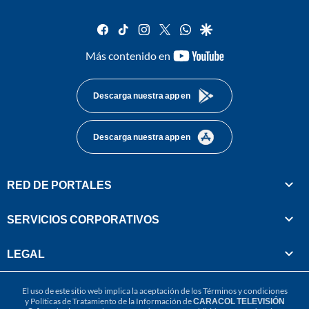
facebook
tiktok
instagram
twitter
whatsapp
google
youtube-
Más contenido en
footer
Descarga nuestra app en
Descarga nuestra app en
RED DE PORTALES
SERVICIOS CORPORATIVOS
LEGAL
El uso de este sitio web implica la aceptación de los
Términos y condiciones
y
Políticas de Tratamiento de la Información
de
CARACOL TELEVISIÓN