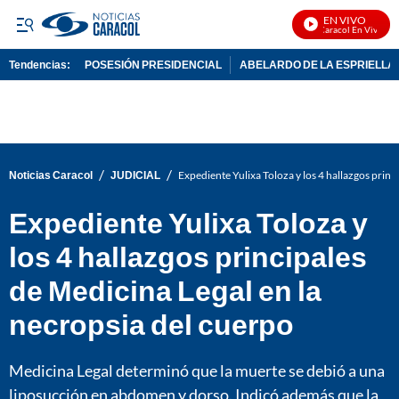
EN VIVO
Noticias Caracol En Vivo
Tendencias:
POSESIÓN PRESIDENCIAL
ABELARDO DE LA ESPRIELLA
PUBLICIDAD
/
/
Noticias Caracol
JUDICIAL
Expediente Yulixa Toloza y los 4 hallazgos princ
Expediente Yulixa Toloza y
los 4 hallazgos principales
de Medicina Legal en la
necropsia del cuerpo
Medicina Legal determinó que la muerte se debió a una
liposucción en abdomen y dorso. Indicó además que la