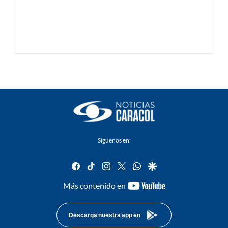
Síguenos en:
facebook
tiktok
instagram
twitter
whatsapp
google
youtube-
Más contenido en
footer
Descarga nuestra app en