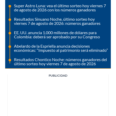
Super Astro Luna: vea el último sorteo hoy viernes 7
de agosto de 2026 con los números ganadores
Resultados Sinuano Noche, último sorteo hoy
viernes 7 de agosto de 2026: números ganadores
EE. UU. anuncia 1.000 millones de dólares para
Colombia: deberá ser aprobado por su Congreso
Abelardo de la Espriella anuncia decisiones
económicas: “Impuesto al patrimonio será eliminado”
Resultados Chontico Noche: números ganadores del
último sorteo hoy viernes 7 de agosto de 2026
PUBLICIDAD