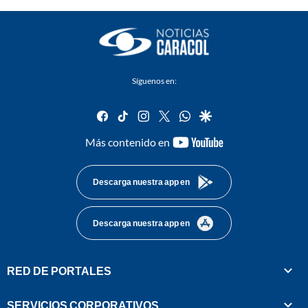
Síguenos en:
facebook
tiktok
instagram
twitter
whatsapp
google
youtube-
Más contenido en
footer
Descarga nuestra app en
Descarga nuestra app en
RED DE PORTALES
SERVICIOS CORPORATIVOS