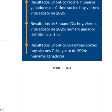
Resultados Chontico Noche: números
ganadores del último sorteo hoy viernes
7 de agosto de 2026
Resultados de Sinuano Día hoy, viernes
7 de agosto de 2026: número ganador
del último sorteo
Resultados Chontico Día último sorteo
hoy, viernes 7 de agosto de 2026:
números ganadores
PUBLICIDAD
 el