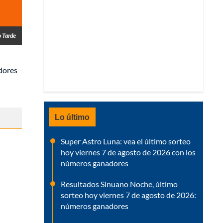
o Tarde
dores
Lo último
Super Astro Luna: vea el último sorteo
hoy viernes 7 de agosto de 2026 con los
números ganadores
Resultados Sinuano Noche, último
sorteo hoy viernes 7 de agosto de 2026:
números ganadores