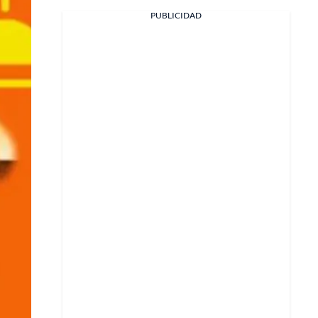
PUBLICIDAD
Facebook
X
Whatsapp
Copiar enlace
Telegram
LinkedIn