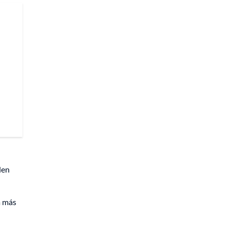
den
a más