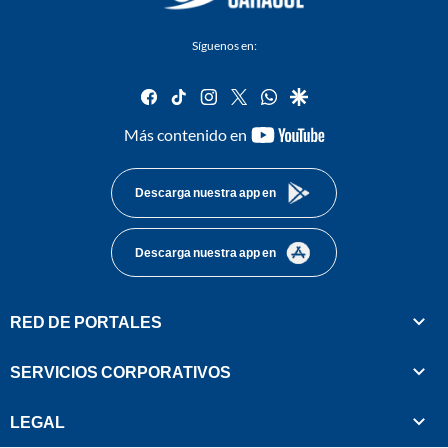
Síguenos en:
facebook
tiktok
instagram
twitter
whatsapp
google
youtube-
Más contenido en
footer
Descarga nuestra app en
Descarga nuestra app en
RED DE PORTALES
SERVICIOS CORPORATIVOS
LEGAL