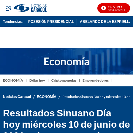
EN VIVO
Noticias Caracol En Vivo
Tendencias:
POSESIÓN PRESIDENCIAL
ABELARDO DE LA ESPRIELLA
PUBLICIDAD
ECONOMÍA
Dólar hoy
Criptomonedas
Emprendedores
/
/
Noticias Caracol
ECONOMÍA
Resultados Sinuano Día hoy miércoles 10 de j
Resultados Sinuano Día
hoy miércoles 10 de junio de