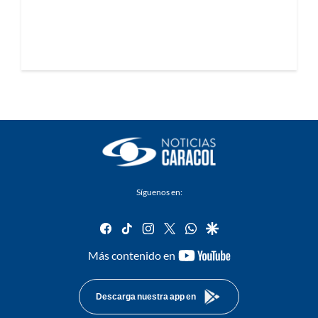
Síguenos en:
facebook
tiktok
instagram
twitter
whatsapp
google
youtube-
Más contenido en
footer
Descarga nuestra app en