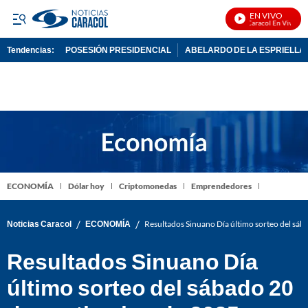
EN VIVO
Noticias Caracol En Vivo
Tendencias:
POSESIÓN PRESIDENCIAL
ABELARDO DE LA ESPRIELLA
PUBLICIDAD
ECONOMÍA
Dólar hoy
Criptomonedas
Emprendedores
/
/
Noticias Caracol
ECONOMÍA
Resultados Sinuano Día último sorteo del sá
Resultados Sinuano Día
último sorteo del sábado 20