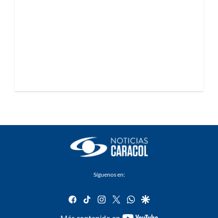
Síguenos en:
facebook
tiktok
instagram
twitter
whatsapp
google
youtube-
Más contenido en