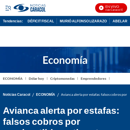
EN VIVO
Noticias Caracol En Vivo
Tendencias:
DÉFICIT FISCAL
MURIÓ ALFONSO LIZARAZO
ABELARDO
PUBLICIDAD
ECONOMÍA
Dólar hoy
Criptomonedas
Emprendedores
/
/
Noticias Caracol
ECONOMÍA
Avianca alerta por estafas: falsos cobros por 
Avianca alerta por estafas:
falsos cobros por