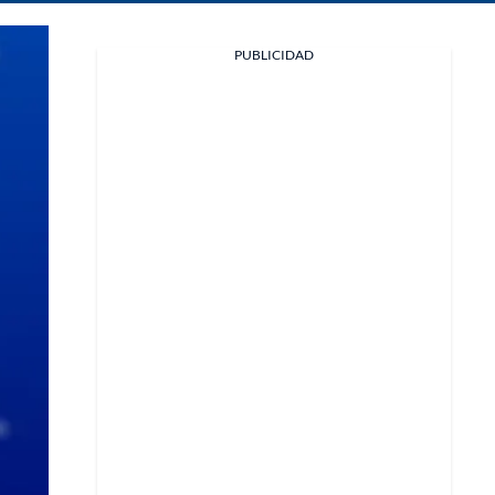
PUBLICIDAD
Facebook
X
Whatsapp
Copiar enlace
Telegram
LinkedIn