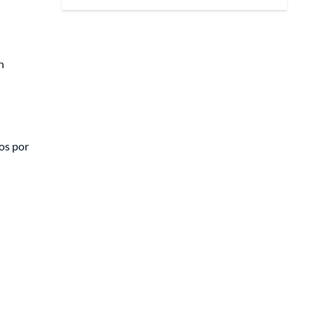
n
os por