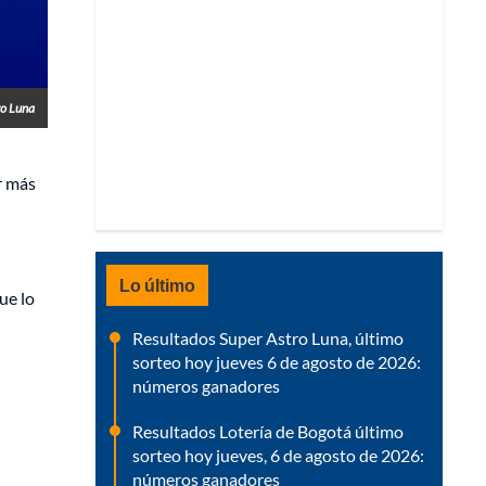
ro Luna
r más
Lo último
ue lo
Resultados Super Astro Luna, último
sorteo hoy jueves 6 de agosto de 2026:
números ganadores
Resultados Lotería de Bogotá último
sorteo hoy jueves, 6 de agosto de 2026:
números ganadores